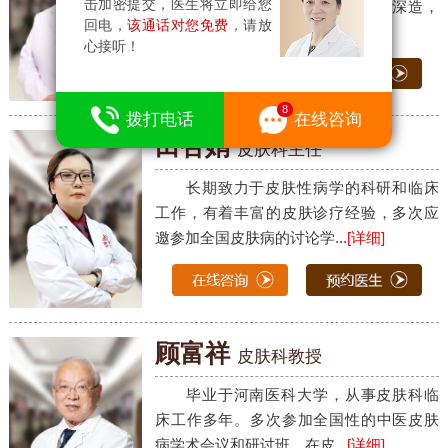
击加密提交，医生将立即给您
科大学、上海华山医院皮肤科进修深造，
回电，
该通话对您免费
，请放
从事皮肤科临床、教学工作...
[详细]
心接听！
拨打电话
在线咨询
田杏娟
皮肤科主任
长期致力于皮肤性病学的科研和临床
工作，有着丰富的皮肤诊疗经验，多次应
邀参加全国皮肤病的讨论学...
[详细]
顾富祥
皮肤科教授
毕业于河南医科大学，从事皮肤科临
床工作多年。多次参加全国性的中医皮肤
病学术会议和研讨班，在皮...
[详细]