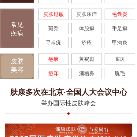
皮肤过敏
皮肤瘙痒
毛囊炎
常见
斑秃
体股癣
手足癣
疾病
寻常疣
疥疮
甲沟炎
疤痕
黄褐斑
雀斑
皮肤
美容
痘印
酒糟鼻
脱毛
肤康多次在北京·全国人大会议中心
举办国际性皮肤峰会