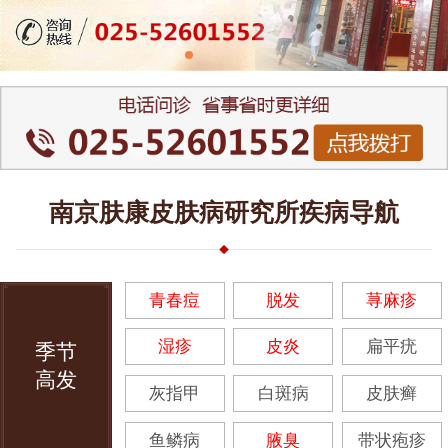
南京肤康皮肤病研究所疾病导航
青春痘
脱发
荨麻疹
湿疹
皮炎
扁平疣
季节
高发
灰指甲
白斑病
皮肤癣
鱼鳞病
腋臭
带状疱疹