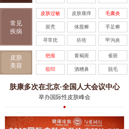
皮肤过敏
皮肤瘙痒
毛囊炎
常见
斑秃
体股癣
手足癣
疾病
寻常疣
疥疮
甲沟炎
疤痕
黄褐斑
雀斑
皮肤
美容
痘印
酒糟鼻
脱毛
肤康多次在北京·全国人大会议中心
举办国际性皮肤峰会