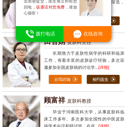
击加密提交，医生将立即给您
科大学、上海华山医院皮肤科进修深造，
回电，
该通话对您免费
，请放
从事皮肤科临床、教学工作...
[详细]
心接听！
8
拨打电话
在线咨询
田杏娟
皮肤科主任
长期致力于皮肤性病学的科研和临床
工作，有着丰富的皮肤诊疗经验，多次应
邀参加全国皮肤病的讨论学...
[详细]
顾富祥
皮肤科教授
毕业于河南医科大学，从事皮肤科临
床工作多年。多次参加全国性的中医皮肤
病学术会议和研讨班，在皮...
[详细]