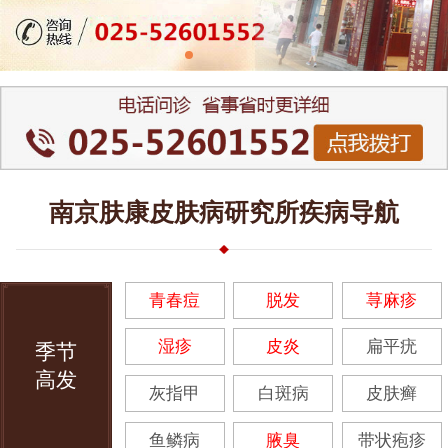
南京肤康皮肤病研究所疾病导航
青春痘
脱发
荨麻疹
湿疹
皮炎
扁平疣
季节
高发
灰指甲
白斑病
皮肤癣
鱼鳞病
腋臭
带状疱疹