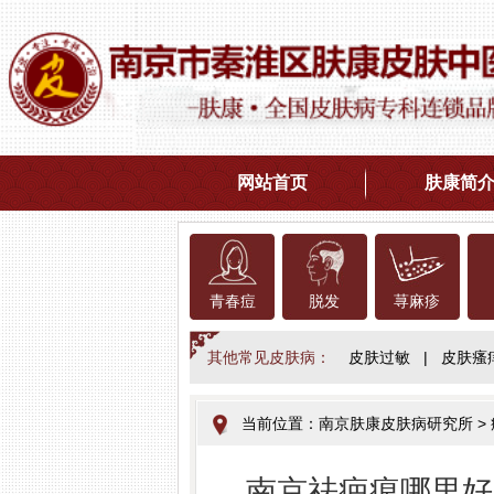
网站首页
肤康简
青春痘
脱发
荨麻疹
其他常见皮肤病：
皮肤过敏
|
皮肤瘙
当前位置：
南京肤康皮肤病研究所
>
南京祛疤痕哪里好