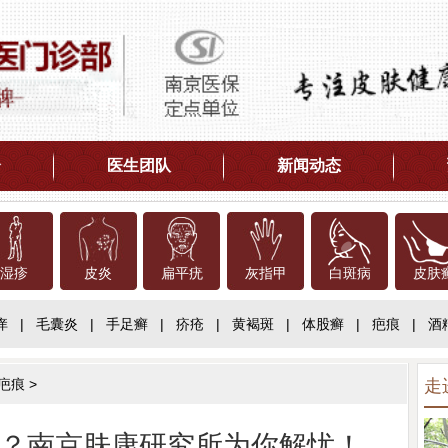
介
医生团队
新闻动态
湿疹
皮炎
扁平疣
灰指甲
白斑病
皮肤
痒
|
毛囊炎
|
手足癣
|
疥疮
|
黄褐斑
|
体股癣
|
疤痕
|
酒
疤痕
>
走
？南京肤康研究所为你解忧！