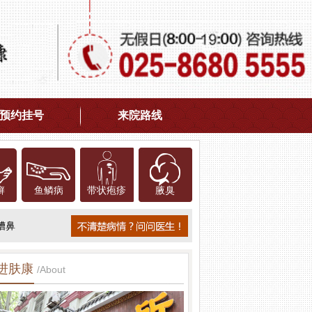
预约挂号
来院路线
癣
鱼鳞病
带状疱疹
腋臭
糟鼻
进肤康
/About