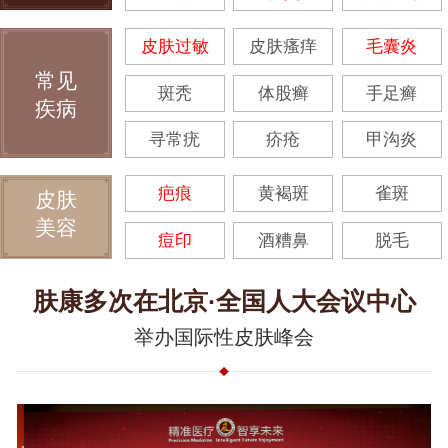
皮肤过敏
皮肤瘙痒
毛囊炎
常见
斑秃
体股癣
手足癣
疾病
寻常疣
疥疮
甲沟炎
疤痕
黄褐斑
雀斑
皮肤
美容
痘印
酒糟鼻
脱毛
肤康多次在北京·全国人大会议中心
举办国际性皮肤峰会