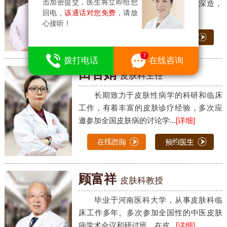
击加密提交，医生将立即给您
科大学、上海华山医院皮肤科进修深造，
回电，
该通话对您免费
，请放
从事皮肤科临床、教学工作...
[详细]
心接听！
拨打电话
在线咨询
田杏娟
皮肤科主任
长期致力于皮肤性病学的科研和临床
工作，有着丰富的皮肤诊疗经验，多次应
邀参加全国皮肤病的讨论学...
[详细]
顾富祥
皮肤科教授
毕业于河南医科大学，从事皮肤科临
床工作多年。多次参加全国性的中医皮肤
病学术会议和研讨班，在皮...
[详细]