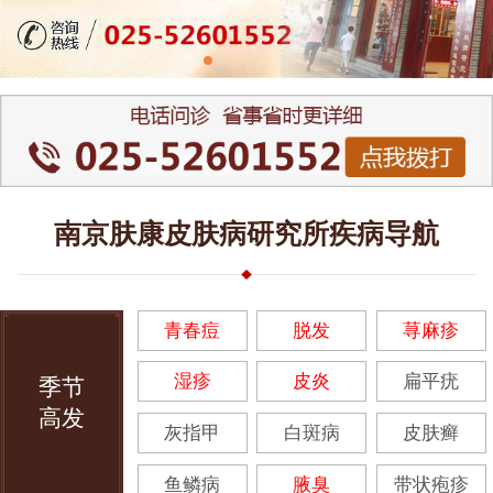
南京肤康皮肤病研究所疾病导航
青春痘
脱发
荨麻疹
湿疹
皮炎
扁平疣
季节
高发
灰指甲
白斑病
皮肤癣
鱼鳞病
腋臭
带状疱疹