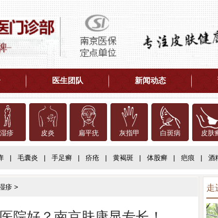
介
医生团队
新闻动态
湿疹
皮炎
扁平疣
灰指甲
白斑病
皮肤
痒
|
毛囊炎
|
手足癣
|
疥疮
|
黄褐斑
|
体股癣
|
疤痕
|
酒
湿疹
>
走
医院好？南京肤康显专长！