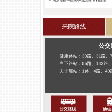
南京湿疹中医院-南京湿疹专科医院
来院路线
公交
健康路站：30路、31路、
白下路站：55路、142路、
夫子庙站：1路、4路、40