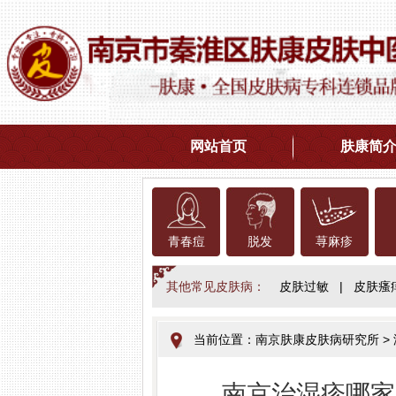
网站首页
肤康简
青春痘
脱发
荨麻疹
其他常见皮肤病：
皮肤过敏
|
皮肤瘙
当前位置：
南京肤康皮肤病研究所
>
南京治湿疹哪家