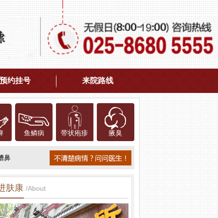
预约挂号
来院路线
癣
鱼鳞病
带状疱疹
腋臭
糟鼻
进肤康
/About