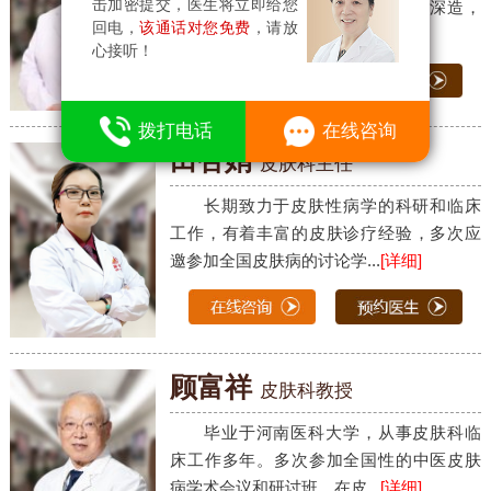
击加密提交，医生将立即给您
科大学、上海华山医院皮肤科进修深造，
回电，
该通话对您免费
，请放
从事皮肤科临床、教学工作...
[详细]
心接听！
10
拨打电话
在线咨询
田杏娟
皮肤科主任
长期致力于皮肤性病学的科研和临床
工作，有着丰富的皮肤诊疗经验，多次应
邀参加全国皮肤病的讨论学...
[详细]
顾富祥
皮肤科教授
毕业于河南医科大学，从事皮肤科临
床工作多年。多次参加全国性的中医皮肤
病学术会议和研讨班，在皮...
[详细]