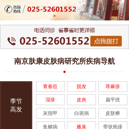
南京肤康皮肤病研究所疾病导航
青春痘
脱发
荨麻疹
湿疹
皮炎
扁平疣
季节
高发
灰指甲
白斑病
皮肤癣
鱼鳞病
腋臭
带状疱疹