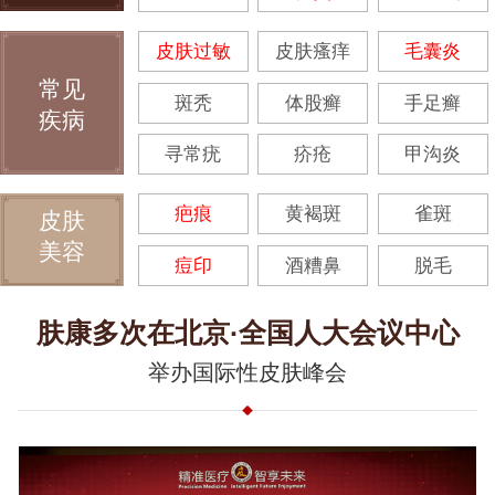
皮肤过敏
皮肤瘙痒
毛囊炎
常见
斑秃
体股癣
手足癣
疾病
寻常疣
疥疮
甲沟炎
疤痕
黄褐斑
雀斑
皮肤
美容
痘印
酒糟鼻
脱毛
肤康多次在北京·全国人大会议中心
举办国际性皮肤峰会